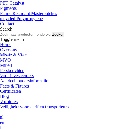
PET Catalyst
Pigments
Flame Retardant Masterbatches
recycled Polypropylene
Contact
Search
Zoeken
Toggle menu
Home
Over ons
Missie & Visie
MVO
Milieu
Persberichten
Voor investeerders
Aandeelhoudersinformatie
Facts & Figures
Certificaten
Blog
Vacatures
Veiligheidsvoorschriften transporteurs
nl
en
fr