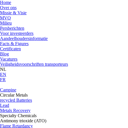
Home
Over ons
Missie & Visie
MVO
Milieu
Persberichten
Voor investeerders
Aandeelhoudersinformatie
Facts & Figures
Certificaten
Blog
Vacatures
Veiligheidsvoorschriften transporteurs
NL
EN
FR
Campine
Circular Metals
recycled Batteries
Lead
Metals Recovery
Specialty Chemicals
Antimony trioxide (ATO)
Flame Retardancy